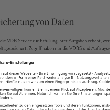
eicherung von Daten
 die VDB Service zur Erfüllung ihrer Aufgaben erhebt, we
elt gespeichert. Zugriff haben nur die VDBS und Auftragsv
men des Auftragsverhältnisses der Verschwiegenheit unter
lt ihre Aufgaben als Servicegesellschaft gegenüber ihren
tnern auch durch externe Dienstleister und verarbeitet in
ng Daten. Diese werden in Erfüllung ihrer Serviceverpfl
rderlich auch den Servicepartnern zur Verfügung gestellt. 
itter auf diese Daten ist nicht möglich. Die VDBS verwend
chließlich dazu, die Aufgaben gemäß ihrem Geschäftszwec