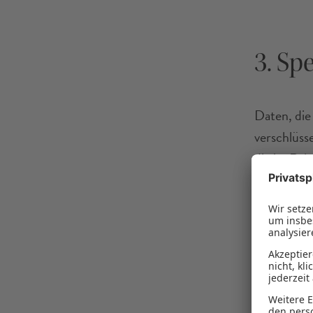
3. Sp
Daten, die
verschlüss
die im Rah
VDBS erfül
Servicepar
Zusammenha
soweit erfo
anderer Dr
Daten auss
erfüllen.