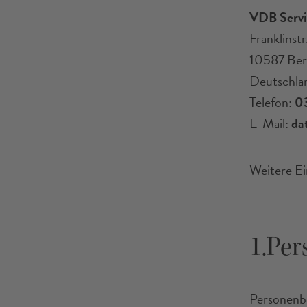
VDB Serv
Franklinstr
10587 Ber
Deutschla
Telefon:
03
E-Mail:
da
Weitere Ei
1.Pe
Personenb