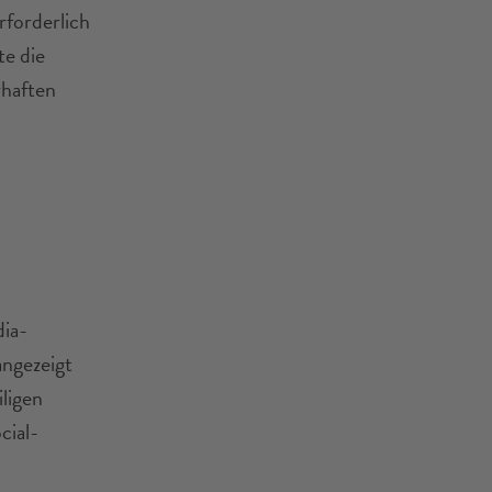
rforderlich
te die
rhaften
dia-
angezeigt
iligen
cial-