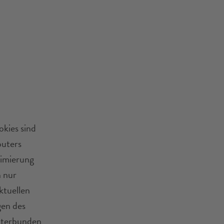
kies sind
puters
timierung
n nur
ktuellen
gen des
nterbunden