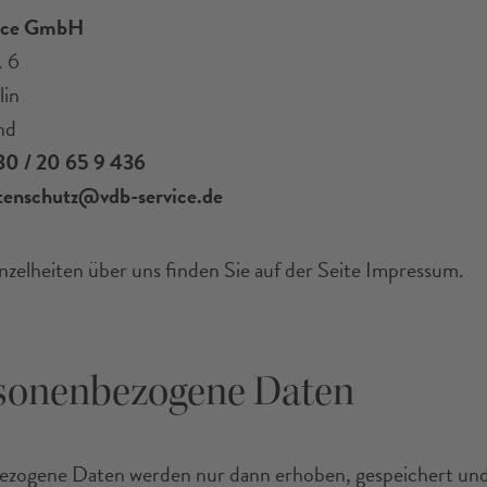
ice GmbH
. 6
lin
nd
0 / 20 65 9 436
tenschutz@vdb-service.de
nzelheiten über uns finden Sie auf der Seite Impressum.
rsonenbezogene Daten
ezogene Daten werden nur dann erhoben, gespeichert un