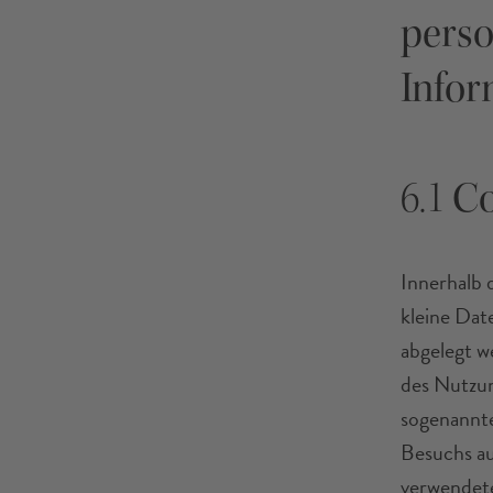
pers
Infor
6.1
Co
Innerhalb 
kleine Dat
abgelegt w
des Nutzun
sogenannte
Besuchs au
verwendete