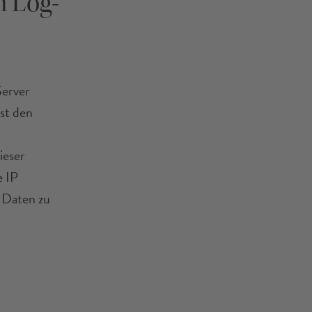
n Log-
Server
st den
ieser
e IP
 Daten zu