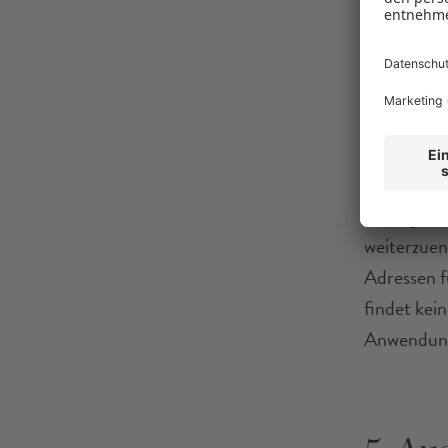
4. Sp
Die VDBS n
Anfragemög
weiterzuen
Adressen f
findet kei
Anwendung 