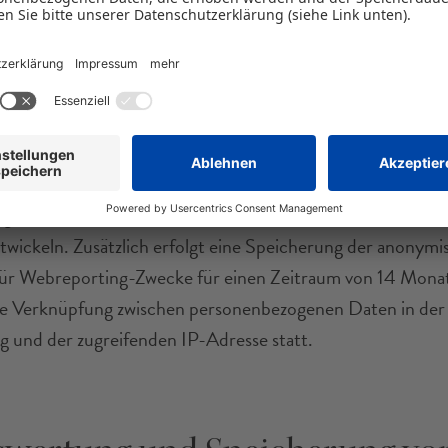
eicherung von IP-Adressen
utzt im Übrigen lediglich anonymisierte Daten, um die
lichkeit über die Webseite inhaltlich und technisch
twickeln. Zusätzlich erfolgt eine Speicherung der anonymis
ür Webreporting-Zwecke für einen Zeitraum von 14 Mona
ne Verknüpfung zwischen personenbezogenen Daten in der
und der zugreifenden IP-Adresse statt.