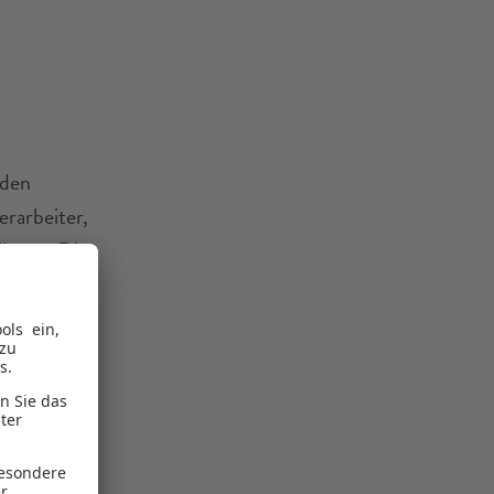
rden
erarbeiter,
liegen. Die
 diesem
ichtung
Ein Zugriff
et diese
k zu