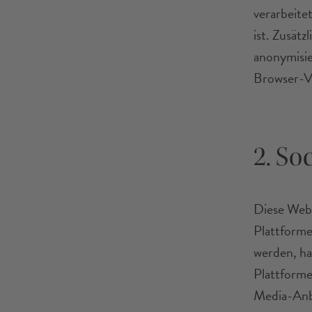
verarbeite
ist. Zusätz
anonymisie
Browser-Ve
2. So
Diese Webs
Plattforme
werden, han
Plattforme
Media-Anbi