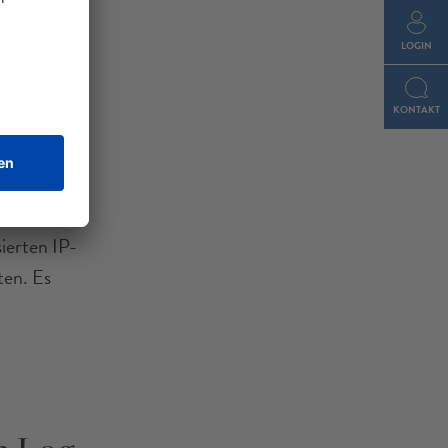
LOGIN
KONTAKT
ierten IP-
ten. Es